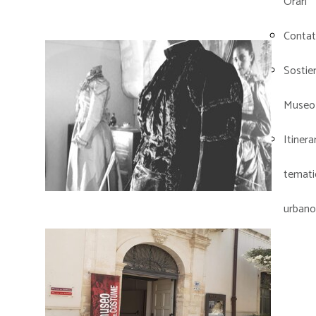
Orari
Contat
Sostieni
Museo
Itinera
temati
urbano