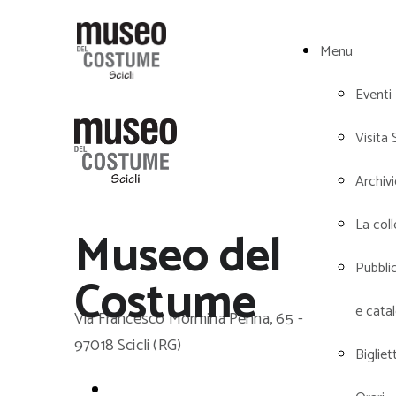
Menu
Eventi
Visita 
Archiv
La col
Museo del
Pubbli
Costume
e cata
Via Francesco Mormina Penna, 65 -
97018 Scicli (RG)
Bigliett
Home Page