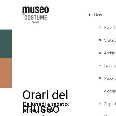
Menu
Eventi
Biglietti e orari
Visita 
Archiv
La col
Prenota la tua
Pubbli
visita
Orari del
e cata
Da lunedì a sabato:
Bigliett
museo
10.00 - 14.00