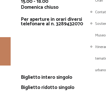
15.00 - 18.00
Orari
Domenica chiuso
Contat
Per aperture in orari diversi
telefonare al n. 3289432070
Sostieni
Museo
Itinera
Tariffe
temati
urbano
Biglietto intero singolo
Biglietto ridotto singolo