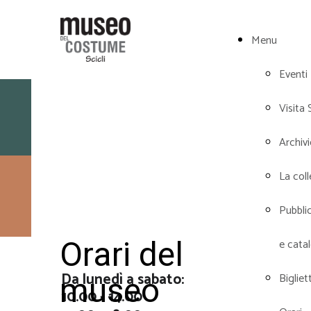
Menu
Eventi
Biglietti e orari
Visita 
Archiv
La col
Prenota la tua
Pubbli
visita
Orari del
e cata
Da lunedì a sabato:
Bigliett
museo
10.00 - 14.00