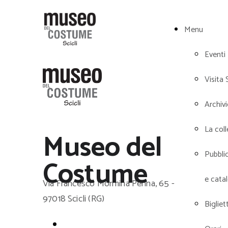
Menu
Eventi
Visita 
Archiv
La col
Museo del
Pubbli
Costume
e cata
Via Francesco Mormina Penna, 65 -
97018 Scicli (RG)
Bigliett
Home Page