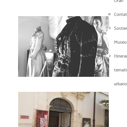
Orari
Contat
Sostieni
Museo
Itinera
temati
urbano